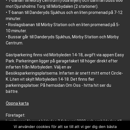
• T-banan till Mörby Centrum (röda linjen) och därifrån buss 606
mot Djursholms Torg till Mörbydalen (2 stationer).
• T-banan till Danderyds Sjukhus och en liten promenad på 7-12
minuter.
• Roslagsbanan till Mörby Station och en liten promenad på 5-
10 minuter.
• Bussar går till Danderyds Sjukhus, Mörby Station och Mörby
Centrum.
Gästparkering finns vid Mörbyleden 14-18, avgift via appen Easy
Park. Parkeringen ligger på garagetaket till höger direkt efter
infarten från Mörbyleden. Välj en av
Besöksparkeringsplatserna. Infarten är snett mitt emot Circle-
K. Liten vit skylt Mörbyleden 14-18. Det finns fler
parkeringsplatser. På hemsidan Om Oss - hitta hit ser du
bättre.
Öppna karta
Företaget:
Lymfterapi Norrort bildades 2 februari 2009 och ombildades till
Vi använder cookies för att se till att vi ger dig den bästa
aktiebolag 5 april 2022. Registreringsadress är: