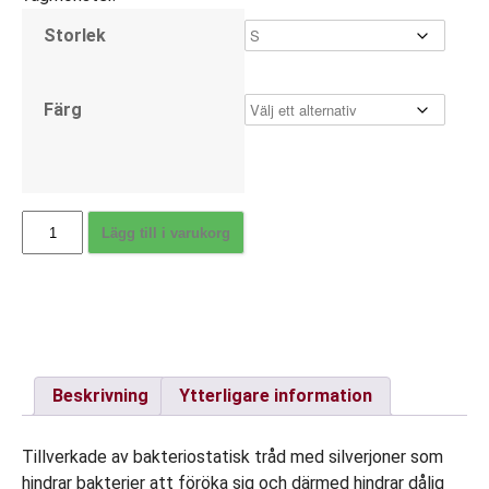
Storlek
Färg
Solidea
Lägg till i varukorg
Power
Unisex,
minisocka
mängd
Beskrivning
Ytterligare information
Tillverkade av bakteriostatisk tråd med silverjoner som
hindrar bakterier att föröka sig och därmed hindrar dålig