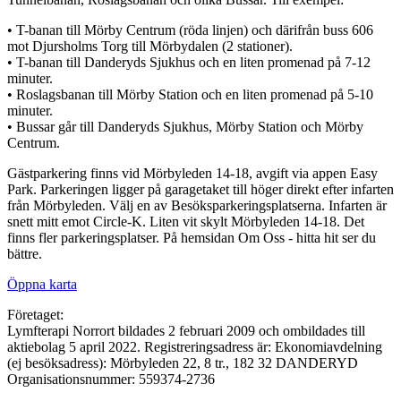
• T-banan till Mörby Centrum (röda linjen) och därifrån buss 606
mot Djursholms Torg till Mörbydalen (2 stationer).
• T-banan till Danderyds Sjukhus och en liten promenad på 7-12
minuter.
• Roslagsbanan till Mörby Station och en liten promenad på 5-10
minuter.
• Bussar går till Danderyds Sjukhus, Mörby Station och Mörby
Centrum.
Gästparkering finns vid Mörbyleden 14-18, avgift via appen Easy
Park. Parkeringen ligger på garagetaket till höger direkt efter infarten
från Mörbyleden. Välj en av Besöksparkeringsplatserna. Infarten är
snett mitt emot Circle-K. Liten vit skylt Mörbyleden 14-18. Det
finns fler parkeringsplatser. På hemsidan Om Oss - hitta hit ser du
bättre.
Öppna karta
Företaget:
Lymfterapi Norrort bildades 2 februari 2009 och ombildades till
aktiebolag 5 april 2022. Registreringsadress är: Ekonomiavdelning
(ej besöksadress): Mörbyleden 22, 8 tr., 182 32 DANDERYD
Organisationsnummer: 559374-2736