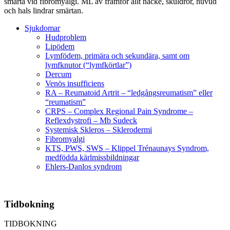
smärta vid fibromyalgi. ML av framför allt nacke, skuldror, huvud
och hals lindrar smärtan.
Sjukdomar
Hudproblem
Lipödem
Lymfödem, primära och sekundära, samt om
lymfknutor (“lymfkörtlar”)
Dercum
Venös insufficiens
RA – Reumatoid Artrit – “ledgångsreumatism” eller
“reumatism”
CRPS – Complex Regional Pain Syndrome –
Reflexdystrofi – Mb Sudeck
Systemisk Skleros – Sklerodermi
Fibromyalgi
KTS, PWS, SWS – Klippel Trénaunays Syndrom,
medfödda kärlmissbildningar
Ehlers-Danlos syndrom
Tidbokning
TIDBOKNING