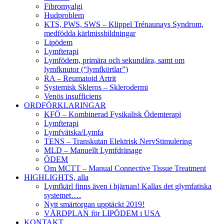
Fibromyalgi
Hudproblem
KTS, PWS, SWS – Klippel Trénaunays Syndrom,
medfödda kärlmissbildningar
Lipödem
Lymfterapi
Lymfödem, primära och sekundära, samt om
lymfknutor (“lymfkörtlar”)
RA – Reumatoid Artrit
Systemisk Skleros – Sklerodermi
Venös insufficiens
ORDFÖRKLARINGAR
KFÖ – Kombinerad Fysikalisk Ödemterapi
Lymfterapi
Lymfvätska/Lymfa
TENS – Transkutan Elektrisk NervStimulering
MLD – Manuellt Lymfdränage
ÖDEM
Om MCTT – Manual Connective Tissue Treatment
HIGHLIGHTS, alla
Lymfkärl finns även i hjärnan! Kallas det glymfatiska
systemet….
Nytt smärtorgan upptäckt 2019!
VÅRDPLAN för LIPÖDEM i USA
KONTAKT