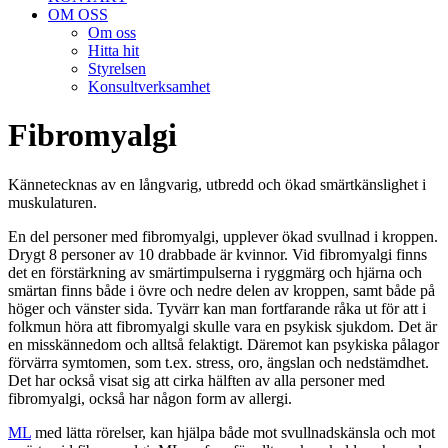
OM OSS
Om oss
Hitta hit
Styrelsen
Konsultverksamhet
Fibromyalgi
Kännetecknas av en långvarig, utbredd och ökad smärtkänslighet i
muskulaturen.
En del personer med fibromyalgi, upplever ökad svullnad i kroppen.
Drygt 8 personer av 10 drabbade är kvinnor. Vid fibromyalgi finns
det en förstärkning av smärtimpulserna i ryggmärg och hjärna och
smärtan finns både i övre och nedre delen av kroppen, samt både på
höger och vänster sida. Tyvärr kan man fortfarande råka ut för att i
folkmun höra att fibromyalgi skulle vara en psykisk sjukdom. Det är
en misskännedom och alltså felaktigt. Däremot kan psykiska pålagor
förvärra symtomen, som t.ex. stress, oro, ängslan och nedstämdhet.
Det har också visat sig att cirka hälften av alla personer med
fibromyalgi, också har någon form av allergi.
ML
med lätta rörelser, kan hjälpa både mot svullnadskänsla och mot