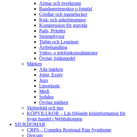
Armar och överkropp
Bandageringsskor o fotstöd
Gördlar och mamelucker
Knä- och ankelstrumpor
Kompression för gravida
Pads, Pelotter
Strumpbyxor
Tights och Leggings
Ärrbehandling
Video- o telefonkonsultationer
Övrigt, hjälpmedel
Märken
Alla märken
Jobst, Essity
Juzo
Lipoelastic
Medi
Solidea
Övriga märken
Skötselråd och tips
KÖPVILLKOR – Läs följande köpinformation för
trygg handel i Webbshoppen
SJUKDOMAR
CRPS – Complex Regional Pain Syndrome
Dercum