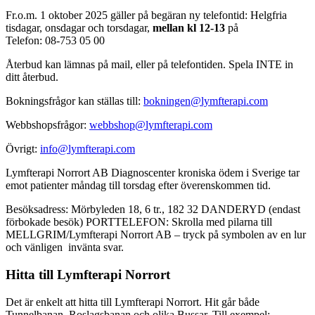
Fr.o.m. 1 oktober 2025 gäller på begäran ny telefontid: Helgfria
tisdagar, onsdagar och torsdagar,
mellan kl 12-13
på
Telefon: 08-753 05 00
Återbud kan lämnas på mail, eller på telefontiden. Spela INTE in
ditt återbud.
Bokningsfrågor kan ställas till:
bokningen@lymfterapi.com
Webbshopsfrågor:
webbshop@lymfterapi.com
Övrigt:
info@lymfterapi.com
Lymfterapi Norrort AB Diagnoscenter kroniska ödem i Sverige tar
emot patienter måndag till torsdag efter överenskommen tid.
Besöksadress: Mörbyleden 18, 6 tr., 182 32 DANDERYD (endast
förbokade besök) PORTTELEFON: Skrolla med pilarna till
MELLGRIM/Lymfterapi Norrort AB – tryck på symbolen av en lur
och vänligen invänta svar.
Hitta till Lymfterapi Norrort
Det är enkelt att hitta till Lymfterapi Norrort. Hit går både
Tunnelbanan, Roslagsbanan och olika Bussar. Till exempel: