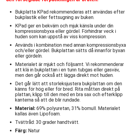
Bukplatta KPad rekommenderas att användas efter
bukplastik eller fettsugning av buken.
KPad ger en bekväm och mjuk känsla under din
kompressionsbyxa eller gördel. Förhindrar veck i
huden som kan uppstå av viss kompression.
Används i kombination med annan kompressionsbyxa
och/eller gördel. Bukplattan sätts då innanför byxan
eller gördeln.
Materialet är mjukt och följsamt. Vi rekommenderar
att klä in bukplattan i en tunn tubgas eller gasväv,
men den går också att lägga direkt mot huden.
Det går lätt att storleksjustera bukplattan om den
känns för hög eller för bred. Rita måtten direkt på
plattan, klipp till den med en bra sax och efterklipp
kanterna så att de blir rundade.
Material:
69% polyuretan, 31% bomull. Materialet
kallas även Lipofoam.
Tvättråd: 30 grader handtvätt.
Färg:
Natur