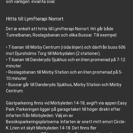
och vänligen invänta svar.
Hitta till Lymfterapi Norrort
Det är enkelt att hitta till Lymfterapi Norrort. Hit går både
Tunnelbanan, Roslagsbanan och olika Bussar. Till exempel:
• T-banan till Mörby Centrum (röda linjen) och därifrån buss 606
mot Djursholms Torg till Mörbydalen (2 stationer).
• T-banan till Danderyds Sjukhus och en liten promenad på 7-12
minuter.
• Roslagsbanan till Mörby Station och en liten promenad på 5-
10 minuter.
• Bussar går till Danderyds Sjukhus, Mörby Station och Mörby
Centrum.
Gästparkering finns vid Mörbyleden 14-18, avgift via appen Easy
Park. Parkeringen ligger på garagetaket till höger direkt efter
infarten från Mörbyleden. Välj en av
Besöksparkeringsplatserna. Infarten är snett mitt emot Circle-
K. Liten vit skylt Mörbyleden 14-18. Det finns fler