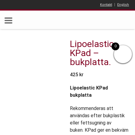
Kontakt
English
Lipoelastic
0
KPad –
bukplatta.
425
kr
Lipoelastic KPad
bukplatta
Rekommenderas att
användas efter bukplastik
eller fettsugning av
buken.
KPad ger en bekväm