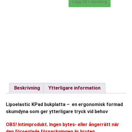
-
Lägg till i varukorg
bukplatta.
mängd
Beskrivning
Ytterligare information
Lipoelastic KPad bukplatta – en ergonomisk formad
skumdyna som ger ytterligare tryck vid behov
OBS! Intimprodukt. Ingen bytes- eller ångerrätt när
den förseglade förpackningen är bruten.