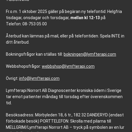
Fr.o.m. 1 oktober 2025 gäller på begäran ny telefontid: Helgfria
tisdagar, onsdagar och torsdagar,
mellan kl 12-13
på
Telefon: 08-753 05 00
Återbud kan lämnas på mail, eller på telefontiden. Spela INTE in
ditt återbud.
Bokningsfrågor kan ställas till:
bokningen@lymfterapi.com
Webbshopsfrågor:
webbshop@lymfterapi.com
Övrigt:
info@lymfterapi.com
Lymfterapi Norrort AB Diagnoscenter kroniska ödem i Sverige
tar emot patienter måndag till torsdag efter överenskommen
tid.
Besöksadress: Mörbyleden 18, 6 tr., 182 32 DANDERYD (endast
förbokade besök) PORTTELEFON: Skrolla med pilarna till
MELLGRIM/Lymfterapi Norrort AB – tryck på symbolen av en lur