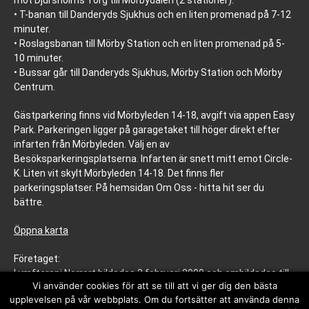
• T-banan till Danderyds Sjukhus och en liten promenad på 7-12
minuter.
• Roslagsbanan till Mörby Station och en liten promenad på 5-
10 minuter.
• Bussar går till Danderyds Sjukhus, Mörby Station och Mörby
Centrum.
Gästparkering finns vid Mörbyleden 14-18, avgift via appen Easy
Park. Parkeringen ligger på garagetaket till höger direkt efter
infarten från Mörbyleden. Välj en av
Besöksparkeringsplatserna. Infarten är snett mitt emot Circle-
K. Liten vit skylt Mörbyleden 14-18. Det finns fler
parkeringsplatser. På hemsidan Om Oss - hitta hit ser du
bättre.
Öppna karta
Företaget:
Lymfterapi Norrort bildades 2 februari 2009 och ombildades till
Vi använder cookies för att se till att vi ger dig den bästa
aktiebolag 5 april 2022. Registreringsadress är:
upplevelsen på vår webbplats. Om du fortsätter att använda denna
Ekonomiavdelning (ej besöksadress): Mörbyleden 22, 8 tr., 182