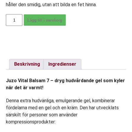
håller den smidig, utan att bilda en fet hinna.
Juzo
Lägg till i varukorg
Vital
Balsam
7
-
dryg
hudvårdande
Beskrivning
Ingredienser
gel
som
Juzo Vital Balsam 7 – dryg hudvårdande gel som kyler
kyler,
när det är varmt!
100
ml
Denna extra hudvänliga, emulgerande gel, kombinerar
i
fördelarna med en gel och en kräm. Den har utvecklats
tub
särskilt för personer som använder
mängd
kompressionsprodukter: