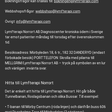
Bokningsfrågor kan ställas till:
bokningen@lymfterapi.com
Webbshopsfrågor:
webbshop@lymfterapi.com
Övrigt:
info@lymfterapi.com
Lymfterapi Norrort AB Diagnoscenter kroniska ödem i Sverige
tar emot patienter måndag till torsdag efter överenskommen
tid.
Besöksadress: Mörbyleden 18, 6 tr., 182 32 DANDERYD (endast
förbokade besök) PORTTELEFON: Skrolla med pilarna till
MELLGRIM/Lymfterapi Norrort AB – tryck på symbolen av en lur
och vänligen invänta svar.
Hitta till Lymfterapi Norrort
Det är enkelt att hitta till Lymfterapi Norrort. Hit går både
Tunnelbanan, Roslagsbanan och olika Bussar. Till exempel:
• T-banan till Mörby Centrum (röda linjen) och därifrån buss 606
mot Djursholms Torg till Mörbydalen (2 stationer).