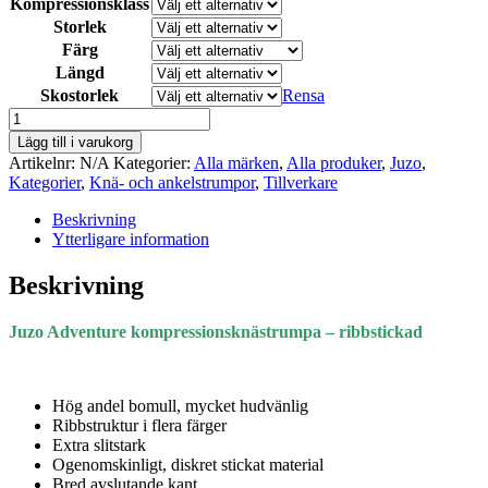
Kompressionsklass
Storlek
Färg
Längd
Skostorlek
Rensa
Juzo
Adventure
Lägg till i varukorg
-
Artikelnr:
N/A
Kategorier:
Alla märken
,
Alla produker
,
Juzo
,
kompressionsknästrumpa
Kategorier
,
Knä- och ankelstrumpor
,
Tillverkare
för
aktiva.
Beskrivning
mängd
Ytterligare information
Beskrivning
Juzo Adventure kompressionsknästrumpa – ribbstickad
Hög andel bomull, mycket hudvänlig
Ribbstruktur i flera färger
Extra slitstark
Ogenomskinligt, diskret stickat material
Bred avslutande kant