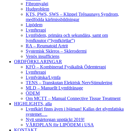
Fibromyalgi
Hudproblem
KTS, PWS, SWS – Klippel Trénaunays Syndrom,
medfödda kärlmissbildningar
Lipödem
Lymfterapi
Lymfödem, primära och sekundära, samt om
lymfknutor (“lymfkörtlar”)
RA – Reumatoid Artrit
Systemisk Skleros – Sklerodermi
Venös insufficiens
ORDFÖRKLARINGAR
KFÖ – Kombinerad Fysikalisk Ödemterapi
Lymfterapi
Lymfvätska/Lymfa
TENS – Transkutan Elektrisk NervStimulering
MLD – Manuellt Lymfdränage
ÖDEM
Om MCTT – Manual Connective Tissue Treatment
HIGHLIGHTS, alla
Lymfkärl finns även i hjärnan! Kallas det glymfatiska
systemet….
Nytt smärtorgan upptäckt 2019!
VÅRDPLAN för LIPÖDEM i USA
KONTAKT