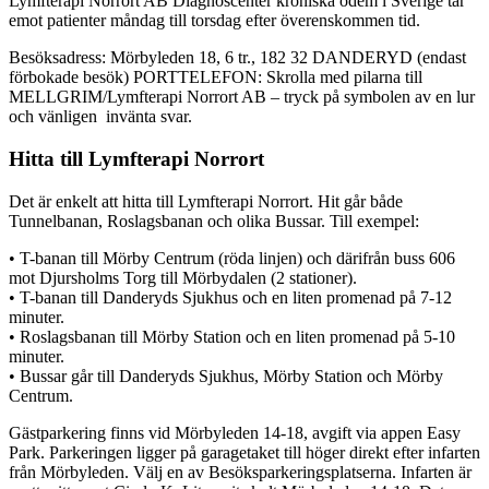
Lymfterapi Norrort AB Diagnoscenter kroniska ödem i Sverige tar
emot patienter måndag till torsdag efter överenskommen tid.
Besöksadress: Mörbyleden 18, 6 tr., 182 32 DANDERYD (endast
förbokade besök) PORTTELEFON: Skrolla med pilarna till
MELLGRIM/Lymfterapi Norrort AB – tryck på symbolen av en lur
och vänligen invänta svar.
Hitta till Lymfterapi Norrort
Det är enkelt att hitta till Lymfterapi Norrort. Hit går både
Tunnelbanan, Roslagsbanan och olika Bussar. Till exempel:
• T-banan till Mörby Centrum (röda linjen) och därifrån buss 606
mot Djursholms Torg till Mörbydalen (2 stationer).
• T-banan till Danderyds Sjukhus och en liten promenad på 7-12
minuter.
• Roslagsbanan till Mörby Station och en liten promenad på 5-10
minuter.
• Bussar går till Danderyds Sjukhus, Mörby Station och Mörby
Centrum.
Gästparkering finns vid Mörbyleden 14-18, avgift via appen Easy
Park. Parkeringen ligger på garagetaket till höger direkt efter infarten
från Mörbyleden. Välj en av Besöksparkeringsplatserna. Infarten är