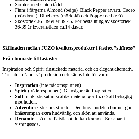
Sömlös med sluten tådel
Finns i färgerna Almond (beige), Black Pepper (svart), Cacao
(mörkbrun), Blueberry (mörkblå) och Poppy seed (grå).
Skostorlek 36 -39 eller 39-45. För beställning av skostorlek
36-39 är leveranstiden ca.14 dagar.
Skillnaden mellan JUZO kvalitetsprodukter i fast
het ”stiffness”
Från tunnaste till fastaste:
Inspiration och Spirit: finstickade material och ett elegant alternativ.
Trots detta “andas” produkten och känns inte för varm.
Inspiration
(inte trådomspunnen)
Spirit
(trådomspunnen). Glansigare än Inspiration.
Soft
mjukt stickat mikrofibermaterial gör Juzo Soft behaglig
mot huden.
Adventure
slitstark struktur. Den höga andelen bomull gör
knästrumpan extra hudvänlig och skön att använda.
Dynamic
– så nära flatstickat du kan komma. Se separat
visningssida.