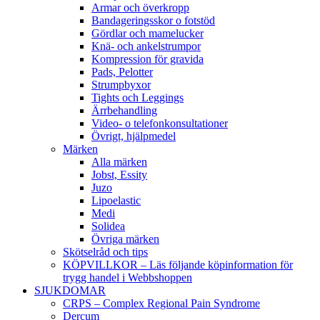
Armar och överkropp
Bandageringsskor o fotstöd
Gördlar och mamelucker
Knä- och ankelstrumpor
Kompression för gravida
Pads, Pelotter
Strumpbyxor
Tights och Leggings
Ärrbehandling
Video- o telefonkonsultationer
Övrigt, hjälpmedel
Märken
Alla märken
Jobst, Essity
Juzo
Lipoelastic
Medi
Solidea
Övriga märken
Skötselråd och tips
KÖPVILLKOR – Läs följande köpinformation för
trygg handel i Webbshoppen
SJUKDOMAR
CRPS – Complex Regional Pain Syndrome
Dercum