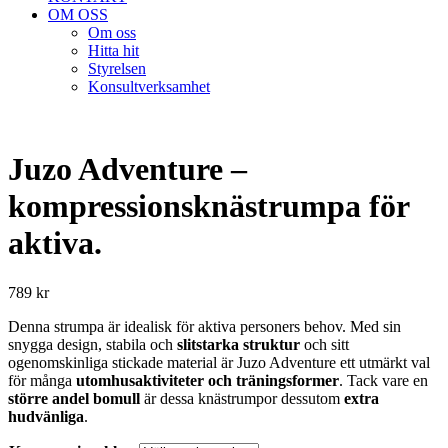
OM OSS
Om oss
Hitta hit
Styrelsen
Konsultverksamhet
Juzo Adventure –
kompressionsknästrumpa för
aktiva.
789
kr
Denna strumpa är idealisk för aktiva personers behov. Med sin
snygga design, stabila och
slitstarka struktur
och sitt
ogenomskinliga stickade material är Juzo Adventure ett utmärkt val
för många
utomhusaktiviteter och träningsformer
. Tack vare en
större andel bomull
är dessa knästrumpor dessutom
extra
hudvänliga
.