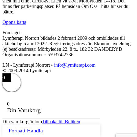
snett mitt emot Circle-K. Liten vit skylt Mörbyleden 14-18. Det
finns fler parkeringsplatser. På hemsidan Om Oss - hitta hit ser du
bättre.
Öppna karta
Företaget:
Lymfterapi Norrort bildades 2 februari 2009 och ombildades till
aktiebolag 5 april 2022. Registreringsadress är: Ekonomiavdelning
(ej besöksadress): Mörbyleden 22, 8 tr., 182 32 DANDERYD
Organisationsnummer: 559374-2736
LN - Lymfterapi Norrort •
info@lymfterapi.com
© 2009-2014 Lymfterapi
0
0
Din Varukorg
Din varukorg är tom
Tillbaka till Butiken
Fortsätt Handla