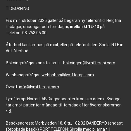
TIDBOKNING
Fr.o.m. 1 oktober 2025 gäller på begäran ny telefontid: Helgfria
tisdagar, onsdagar och torsdagar,
mellan kl 12-13
på
Telefon: 08-753 05 00
Återbud kan lämnas på mail, eller på telefontiden. Spela INTE in
ditt återbud.
Bokningsfrågor kan ställas till:
bokningen@lymfterapi.com
Webbshopsfrågor:
webbshop@lymfterapi.com
Övrigt:
info@lymfterapi.com
Lymfterapi Norrort AB Diagnoscenter kroniska ödem i Sverige
tar emot patienter måndag till torsdag efter överenskommen
tid.
Besöksadress: Mörbyleden 18, 6 tr., 182 32 DANDERYD (endast
förbokade besök) PORTTELEFON: Skrolla med pilarna till