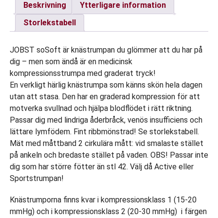
Beskrivning
Ytterligare information
Den
mjuka,
Storlekstabell
lätta
strumpan.
JOBST soSoft är knästrumpan du glömmer att du har på
Andas,
dig – men som ändå är en medicinsk
med
kompressionsstrumpa med graderat tryck!
mjukt
En verkligt härlig knästrumpa som känns skön hela dagen
avslut!
utan att stasa. Den har en graderad kompression för att
mängd
motverka svullnad och hjälpa blodflödet i rätt riktning.
Passar dig med lindriga åderbråck, venös insufficiens och
lättare lymfödem. Fint ribbmönstrad! Se storlekstabell.
Mät med måttband 2 cirkulära mått: vid smalaste stället
på ankeln och bredaste stället på vaden. OBS! Passar inte
dig som har större fötter än stl 42. Välj då Active eller
Sportstrumpan!
Knästrumporna finns kvar i kompressionsklass 1 (15-20
mmHg) och i kompressionsklass 2 (20-30 mmHg) i färgen