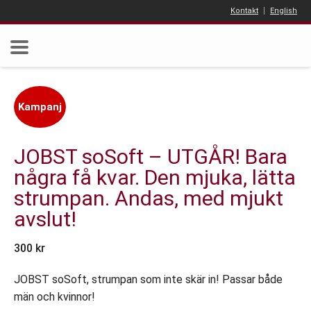
Kontakt
English
Kampanj
JOBST soSoft – UTGÅR! Bara
några få kvar. Den mjuka, lätta
strumpan. Andas, med mjukt
avslut!
300
kr
JOBST soSoft, strumpan som inte skär in! Passar både
män och kvinnor!