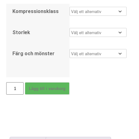
Kompressionsklass
Storlek
Färg och mönster
JOBST
Lägg till i varukorg
soSoft
–
UTGÅR!
Bara
några
få
kvar.