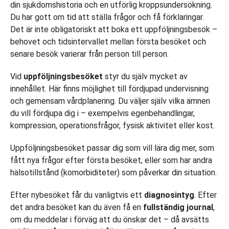
din sjukdomshistoria och en utförlig kroppsundersökning.
Du har gott om tid att ställa frågor och få förklaringar.
Det är inte obligatoriskt att boka ett uppföljningsbesök –
behovet och tidsintervallet mellan första besöket och
senare besök varierar från person till person.
Vid
uppföljningsbesöket
styr du själv mycket av
innehållet. Här finns möjlighet till fördjupad undervisning
och gemensam vårdplanering. Du väljer själv vilka ämnen
du vill fördjupa dig i – exempelvis egenbehandlingar,
kompression, operationsfrågor, fysisk aktivitet eller kost.
Uppföljningsbesöket passar dig som vill lära dig mer, som
fått nya frågor efter första besöket, eller som har andra
hälsotillstånd (komorbiditeter) som påverkar din situation.
Efter nybesöket får du vanligtvis ett
diagnosintyg
. Efter
det andra besöket kan du även få en
fullständig journal
,
om du meddelar i förväg att du önskar det – då avsätts