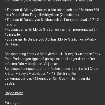
Tunnelbanan, Roslagsbanan och olika Bussar. Till exempel:
• T-banan till Mörby Centrum (röda linjen) och därifrån buss 606
mot Djursholms Torg till Mörbydalen (2 stationer).
• T-banan till Danderyds Sjukhus och en liten promenad på 7-12
minuter.
• Roslagsbanan till Mörby Station och en liten promenad på 5-
10 minuter.
• Bussar går till Danderyds Sjukhus, Mörby Station och Mörby
Centrum.
Gästparkering finns vid Mörbyleden 14-18, avgift via appen Easy
Park. Parkeringen ligger på garagetaket till höger direkt efter
infarten från Mörbyleden. Välj en av
Besöksparkeringsplatserna. Infarten är snett mitt emot Circle-
K. Liten vit skylt Mörbyleden 14-18. Det finns fler
parkeringsplatser. På hemsidan Om Oss - hitta hit ser du
bättre.
Öppna karta
Företaget: