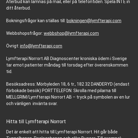
Återbud kan lämnas på mail, eller på telefontiden. Spela INTE in
ditt återbud.
Bokningsfrågor kan ställas till:
bokningen@lymfterapi.com
Webbshopsfrågor:
webbshop@lymfterapi.com
Övrigt:
info@lymfterapi.com
Lymfterapi Norrort AB Diagnoscenter kroniska ödem i Sverige
tar emot patienter måndag till torsdag efter överenskommen
tid.
Besöksadress: Mörbyleden 18, 6 tr., 182 32 DANDERYD (endast
förbokade besök) PORTTELEFON: Skrolla med pilarna till
MELLGRIM/Lymfterapi Norrort AB – tryck på symbolen av en lur
och vänligen invänta svar.
Hitta till Lymfterapi Norrort
Det är enkelt att hitta till Lymfterapi Norrort. Hit går både