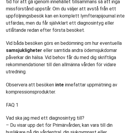
tid för att gå igenom innehållet tillsammans så att inga
missförstånd uppstår. Om du väljer att avstå från ett
uppföljningsbesök kan en komplett lymfterapijournal inte
utfärdas, men du får självklart ett diagnosintyg eller
utlåtande redan efter första besöket.
Vid båda besöken görs en bedömning om hur eventuella
samsjukligheter
eller samtida andra ödemsjukdomar
påverkar din hälsa. Vid behov får du med dig skriftliga
rekommendationer till den allmänna vården för vidare
utredning.
Observera att besöken
inte
innefattar uppmätning av
kompressionsprodukter.
FAQ 1
Vad ska jag med ett diagnosintyg till?
– Du visar upp det för Primärvården; kan vara till din
husläkare på din vårdentral, din sjukgymnast eller